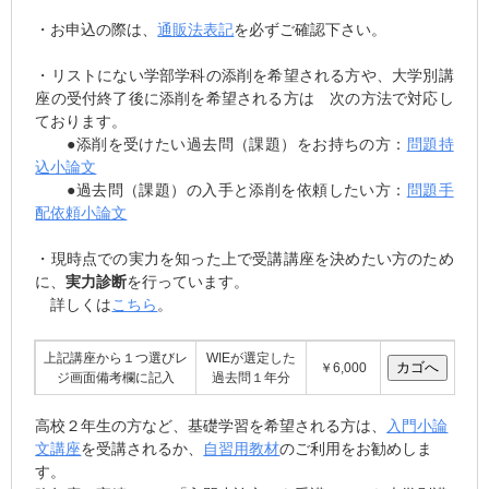
・お申込の際は、
通販法表記
を必ずご確認下さい。
・リストにない学部学科の添削を希望される方や、大学別講
座の受付終了後に添削を希望される方は 次の方法で対応し
ております。
●添削を受けたい過去問（課題）をお持ちの方：
問題持
込小論文
●過去問（課題）の入手と添削を依頼したい方：
問題手
配依頼小論文
・現時点での実力を知った上で受講講座を決めたい方のため
に、
実力診断
を行っています。
詳しくは
こちら
。
上記講座から１つ選びレ
WIEが選定した
￥6,000
ジ画面備考欄に記入
過去問１年分
高校２年生の方など、基礎学習を希望される方は、
入門小論
文講座
を受講されるか、
自習用教材
のご利用をお勧めしま
す。