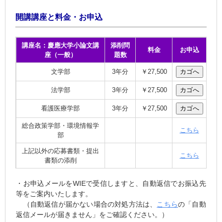
開講講座と料金・お申込
講座名：慶應大学小論文講
添削問
料金
お申込
座（一般）
題数
文学部
3年分
￥27,500
法学部
3年分
￥27,500
看護医療学部
3年分
￥27,500
総合政策学部・環境情報学
こちら
部
上記以外の応募書類・提出
こちら
書類の添削
・お申込メールをWIEで受信しますと、自動返信でお振込先
等をご案内いたします。
（自動返信が届かない場合の対処方法は
、
こちら
の「自動
返信メールが届きません」をご確認ください。）