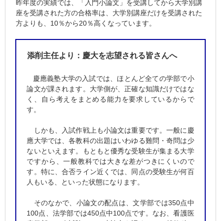
昨年度の実績では、「入門小論文」を受講してから大学別講
座を受講された方の合格率は、大学別講座だけを受講された
方よりも、10％から20％高くなっています。
添削主任より：慶大を志望される皆さんへ
慶應義塾大学の入試では、ほとんど全ての学部で小
論文が課されます。大学側が、正確な知識だけではな
く、自ら考えをまとめる能力を要求しているからで
す。
しかも、入試作戦上も小論文は重要です。一般に慶
應大学では、各教科の出題はいわゆる難問・奇問は少
ないといえます。もともと優秀な受験生が集まる大学
ですから、一般教科では大きな差がつきにくいので
す。特に、合否ライン近くでは、同点の受験生が何百
人もいる、といった状態になります。
そのなかで、小論文の配点は、文学部では350点中
100点、法学部では450点中100点です。なお、看護医