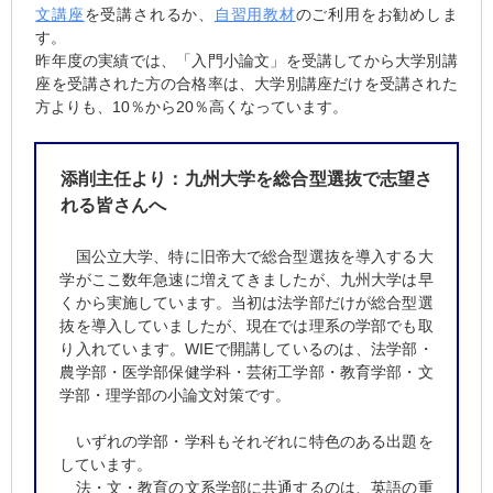
文講座
を受講されるか、
自習用教材
のご利用をお勧めしま
す。
昨年度の実績では、「入門小論文」を受講してから大学別講
座を受講された方の合格率は、大学別講座だけを受講された
方よりも、10％から20％高くなっています。
添削主任より：九州大学を総合型選抜で志望さ
れる皆さんへ
国公立大学、特に旧帝大で総合型選抜を導入する大
学がここ数年急速に増えてきましたが、九州大学は早
くから実施しています。当初は法学部だけが総合型選
抜を導入していましたが、現在では理系の学部でも取
り入れています。WIEで開講しているのは、法学部・
農学部・医学部保健学科・芸術工学部・教育学部・文
学部・理学部の小論文対策です。
いずれの学部・学科もそれぞれに特色のある出題を
しています。
法・文・教育の文系学部に共通するのは、英語の重