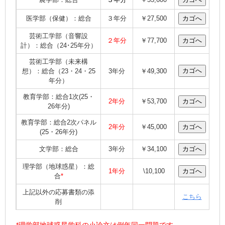
医学部（保健）：総合
３年分
￥27,500
芸術工学部（音響設
２年分
￥77,700
計）：総合（24･25年分）
芸術工学部（未来構
想）：総合（23・24・25
3年分
￥49,300
年分）
教育学部：総合1次(25・
2年分
￥53,700
26年分)
教育学部：総合2次パネル
2年分
￥45,000
(25・26年分)
文学部：総合
3年分
￥34,100
理学部（地球惑星）：総
1年分
\10,100
合
*
上記以外の応募書類の添
こちら
削
*理学部地球惑星学科の小論文は例年同一問題です。