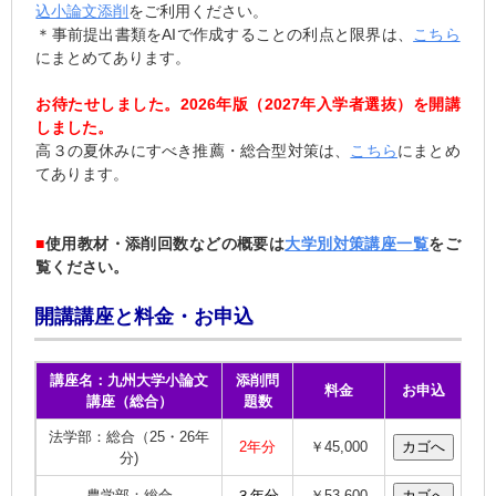
込小論文添削
をご利用ください。
＊事前提出書類をAIで作成することの利点と限界は、
こちら
にまとめてあります。
お待たせしました。2026年版（2027年入学者選抜）を開講
しました。
高３の夏休みにすべき推薦・総合型対策は、
こちら
にまとめ
てあります。
■
使用教材・添削回数などの概要は
大学別対策講座一覧
をご
覧ください。
開講講座と料金・お申込
講座名：九州大学小論文
添削問
料金
お申込
講座（総合）
題数
法学部：総合（25・26年
2年分
￥45,000
分)
農学部：総合
３年分
￥53,600