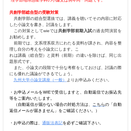
共創学部総合型の受験対策
共創学部の総合型選抜では、講義を聴いてその内容に対応
した小論文を書き、討議をします。
この対策としてwieでは
共創学部前期入試
の過去問演習を
お勧めします。
前期では、文系理系双方にわたる資料が課され、内容を整
理し自分の考えを小論文にします。こ
れは講義（総合型）と資料（前期）の違いを除けば、同じ出
題形式です。
また、小論文の段階で十分な考察をしておけば、討議の際
にも優れた議論ができるでしょう。
九州大学小論文講座（一般）
よりお申込みください。
・お申込メールをWIEで受信しますと、自動返信でお振込先
等をご案内いたします。
（自動返信が届かない場合の対処方法は
、
こちら
の「自動
返信メールが届きません」をご確認ください。）
・お申込の際は、
通販法表記
を必ずご確認下さい。