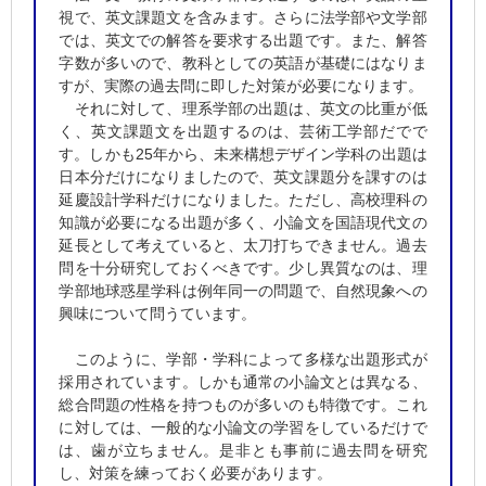
視で、英文課題文を含みます。さらに法学部や文学部
では、英文での解答を要求する出題です。また、解答
字数が多いので、教科としての英語が基礎にはなりま
すが、実際の過去問に即した対策が必要になります。
それに対して、理系学部の出題は、英文の比重が低
く、英文課題文を出題するのは、芸術工学部だでで
す。しかも25年から、未来構想デザイン学科の出題は
日本分だけになりましたので、英文課題分を課すのは
延慶設計学科だけになりました。ただし、高校理科の
知識が必要になる出題が多く、小論文を国語現代文の
延長として考えていると、太刀打ちできません。過去
問を十分研究しておくべきです。少し異質なのは、理
学部地球惑星学科は例年同一の問題で、自然現象への
興味について問うています。
このように、学部・学科によって多様な出題形式が
採用されています。しかも通常の小論文とは異なる、
総合問題の性格を持つものが多いのも特徴です。これ
に対しては、一般的な小論文の学習をしているだけで
は、歯が立ちません。是非とも事前に過去問を研究
し、対策を練っておく必要があります。