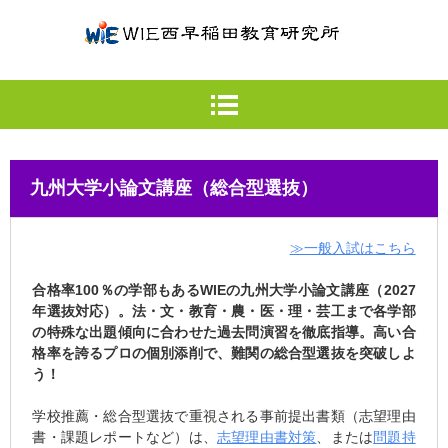
九州大学小論文講座（総合型選抜）
≫一般入試はこちら
合格率100％の学部もあるWIEの九州大学小論文講座（2027
年選抜対応）。法・文・教育・農・医・理・芸工まで各学部
の特殊な出題傾向に合わせた過去問演習を徹底指導。高い合
格率を誇るプロの個別添削で、難関の総合型選抜を突破しよ
う！
学校推薦・総合型選抜で重視される事前提出書類（志望理由
書・課題レポートなど）は、
志望理由書対策
、または
問題持