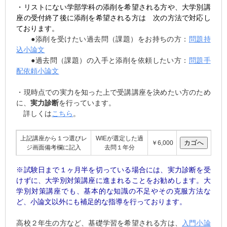
・リストにない学部学科の添削を希望される方や、大学別講
座の受付終了後に添削を希望される方は 次の方法で対応し
ております。
●添削を受けたい過去問（課題）をお持ちの方：
問題持
込小論文
●過去問（課題）の入手と添削を依頼したい方：
問題手
配依頼小論文
・現時点での実力を知った上で受講講座を決めたい方のため
に、
実力診断
を行っています。
詳しくは
こちら
。
上記講座から１つ選びレ
WIEが選定した過
￥6,000
ジ画面備考欄に記入
去問１年分
※試験日まで１ヶ月半を切っている場合には、実力診断を受
けずに、大学別対策講座に進まれることをお勧めします。大
学別対策講座でも、基本的な知識の不足やその克服方法な
ど、小論文以外にも補足的な指導を行っております。
高校２年生の方など、基礎学習を希望される方は、
入門小論