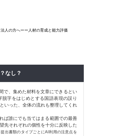
法人の方へーー人材の育成と能力評価
り？なし？
時間で、集めた材料を文章にできるとい
字脱字をはじめとする国語表現の誤り
といった、全体の流れも整理してくれ
れば誰にでも当てはまる範囲での最善
望先それぞれの個性を十分に反映した
提出書類のタイプごとにAI利用の注意点を