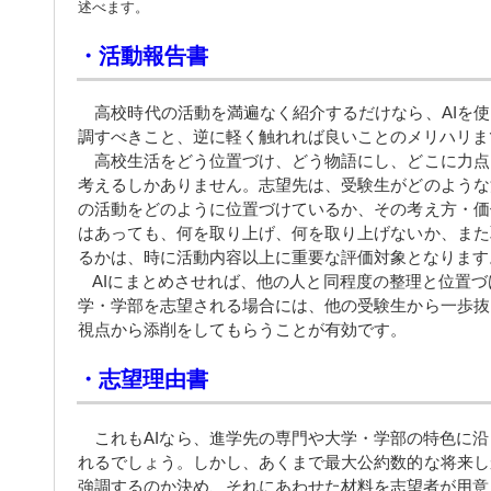
述べます。
・活動報告書
高校時代の活動を満遍なく紹介するだけなら、AIを使
調すべきこと、逆に軽く触れれば良いことのメリハリま
高校生活をどう位置づけ、どう物語にし、どこに力点
考えるしかありません。志望先は、受験生がどのような
の活動をどのように位置づけているか、その考え方・価
はあっても、何を取り上げ、何を取り上げないか、また
るかは、時に活動内容以上に重要な評価対象となります
AIにまとめさせれば、他の人と同程度の整理と位置
学・学部を志望される場合には、他の受験生から一歩抜
視点から添削をしてもらうことが有効です。
・志望理由書
これもAIなら、進学先の専門や大学・学部の特色に沿
れるでしょう。しかし、あくまで最大公約数的な将来し
強調するのか決め、それにあわせた材料を志望者が用意